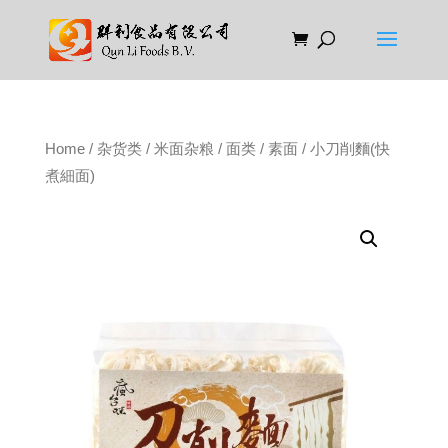
Home
/
杂货类
/
米面杂粮
/
面类
/
素面
/ 小刀削麵(快
煮細面)