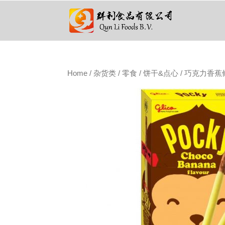
Home
/
杂货类
/
零食
/
饼干&点心
/ 巧克力香蕉