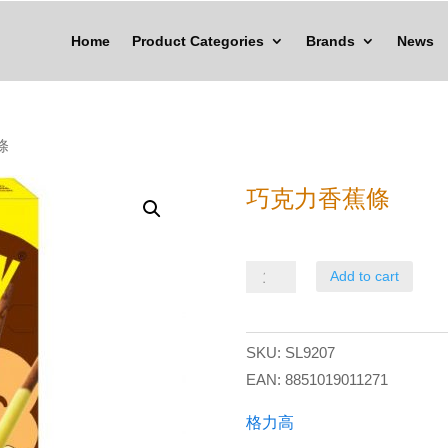
Home
Product Categories
Brands
News
條
巧克力香蕉條
巧
Add to cart
克
力
SKU:
SL9207
香
EAN:
8851019011271
蕉
條
格力高
quantity