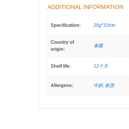
ADDITIONAL INFORMATION
Specification:
25g*10/ctn
Country of
泰國
origin:
Shelf life:
12个月
Allergens:
牛奶
,
麸质