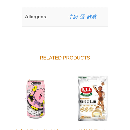
Allergens:
牛奶
,
蛋
,
麸质
RELATED PRODUCTS