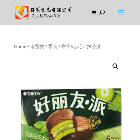
Home
/
杂货类
/
零食
/
饼干&点心
/ 抹茶派