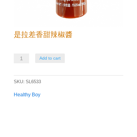
是拉差香甜辣椒醬
是
Add to cart
拉
差
SKU:
SL6533
香
甜
Healthy Boy
辣
椒
醬
quantity