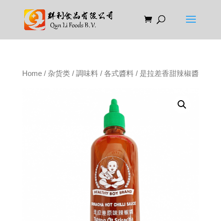
Home
/
杂货类
/
調味料
/
各式醬料
/ 是拉差香甜辣椒醬