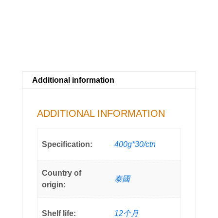
Additional information
ADDITIONAL INFORMATION
Specification:
400g*30/ctn
Country of
泰國
origin:
Shelf life:
12个月