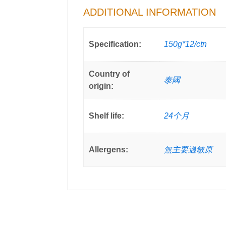
ADDITIONAL INFORMATION
Specification:
150g*12/ctn
Country of
泰國
origin:
Shelf life:
24个月
Allergens:
無主要過敏原