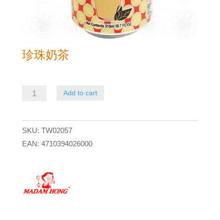
珍珠奶茶
珍
Add to cart
珠
奶
SKU:
TW02057
茶
EAN:
4710394026000
quantity