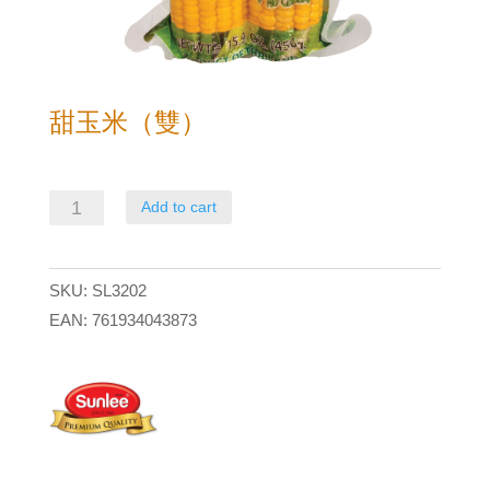
甜玉米（雙）
甜
Add to cart
玉
米
SKU:
SL3202
（雙）
EAN:
761934043873
quantity