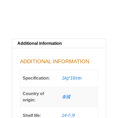
Additional information
ADDITIONAL INFORMATION
Specification:
1kg*16/ctn
Country of
泰國
origin:
Shelf life:
24个月