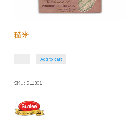
糙米
糙
Add to cart
米
quantity
SKU:
SL1301