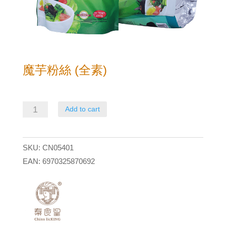
魔芋粉絲 (全素)
魔
Add to cart
芋
粉
SKU:
CN05401
絲
EAN:
6970325870692
(全
素)
quantity