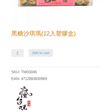
黑糖沙琪瑪(12入塑膠盒)
黑
Add to cart
糖
沙
SKU:
TW03046
琪
EAN:
4712883830969
瑪
(12
入
塑
膠