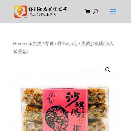
Home
/
杂货类
/
零食
/
饼干&点心
/ 黑糖沙琪瑪(12入
塑膠盒)