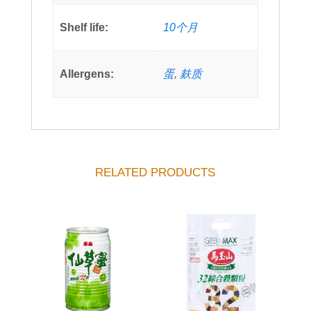
Shelf life:
10个月
Allergens:
蛋
,
麸质
RELATED PRODUCTS