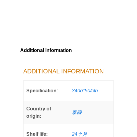
Additional information
ADDITIONAL INFORMATION
Specification:
340g*50/ctn
Country of
泰國
origin:
Shelf life:
24个月