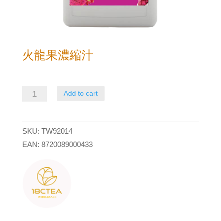
火龍果濃縮汁
火
Add to cart
龍
果
SKU:
TW92014
濃
EAN:
8720089000433
縮
汁
quantity