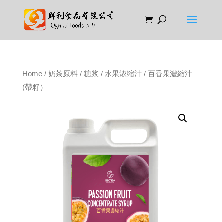
Home
/
奶茶原料
/
糖浆
/
水果浓缩汁
/ 百香果濃縮汁
(帶籽）