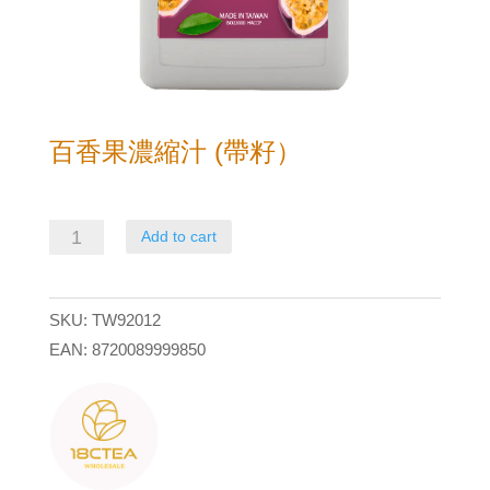
百香果濃縮汁 (帶籽）
百
Add to cart
香
果
SKU:
TW92012
濃
EAN:
8720089999850
縮
汁
(帶
籽）
quantity